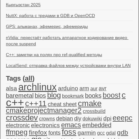
Кыргызстан 2025
NuttX: работа с тредами в GDB и OpenOCD
GPS: альманах, эфемерис, эфемериды
nVidia: перестаёт работать аппаратное кодирование видео 
после suspend
C++: заметки на полях про ref-qualified методы
LocalSend: отправка файлов между устройсвами внутри LAN
Tags (
all
)
archlinux
alsa
arduino
arm
avr
aur
c
blog
boost
baremetal
bios
books
bookmark
c++
c++11
cmake
cheat sheet
cmakeprojectmanager2
crossbuild
crossdev
eeepc
dpi
debian
diy
crowns
dokuwiki
emacs
embedded
electronics
electronic
foss
ffmpeg
firefox
gdb
garmin
fonts
gcc
gdal