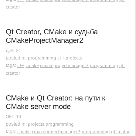
creator
Qt Creator, CMake и судьба 
CMakeProjectManager2
ДЕК.
24
programming
c++
projects
posted in:
c++
cmake
cmakeprojectmanager2
programming
qt 
tags:
creator
CMake и Qt Creator: на пути к 
CMake server mode
ОКТ.
10
projects
programming
posted in:
cmake
cmakeprojectmanager2
programming
qtcreator
tags: