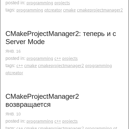
programming
projects
posted in:
programming
qtcreator
cmake
cmakeprojectmanager2
tags:
CMakeProjectManager2: теперь и с 
Server Mode
ЯНВ.
16
programming
c++
projects
posted in:
c++
cmake
cmakeprojectmanager2
programming
tags:
qtcreator
CMakeProjectManager2 
возвращается
ЯНВ.
10
programming
c++
projects
posted in:
c++
cmake
cmakeprojectmanager2
programming
qt 
tags: