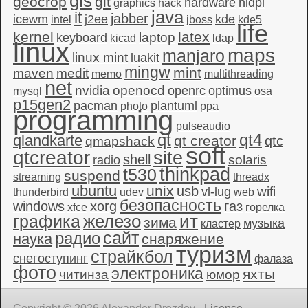
gis
geocrop
git
hardware
hidpi
graphics
hack
java
it
jabber
icewm
j2ee
kde
intel
jboss
kde5
life
kernel
latex
laptop
keyboard
kicad
ldap
linux
maps
manjaro
linux mint
luakit
mingw
mint
maven
medit
memo
multithreading
net
nvidia
openocd
openrc
optimus
mysql
osa
p15gen2
pacman
plantuml
photo
ppa
programming
pulseaudio
qt4
qt
qlandkarte
qt creator
qtc
qmapshack
soft
qtcreator
site
shell
solaris
radio
thinkpad
t530
suspend
streaming
threadx
ubuntu
unix
usb
wifi
vl-lug
thunderbird
udev
web
безопасность
windows
xorg
газ
xfce
горелка
графика
железо
ит
зима
музыка
кластер
сайт
радио
наука
снаряжение
туризм
страйкбол
снегоступинг
фалаза
фото
электроника
яхты
читинза
юмор