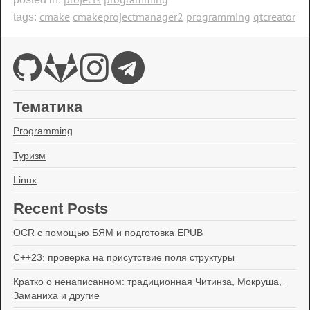
cmake
cmakeprojectmanager2
programming
qtcreator
tags:
Тематика
Programming
Туризм
Linux
Recent Posts
OCR с помощью БЯМ и подготовка EPUB
C++23: проверка на присутствие поля структуры
Кратко о ненаписанном: традиционная Читинза, Мокруша, 
Заманиха и другие