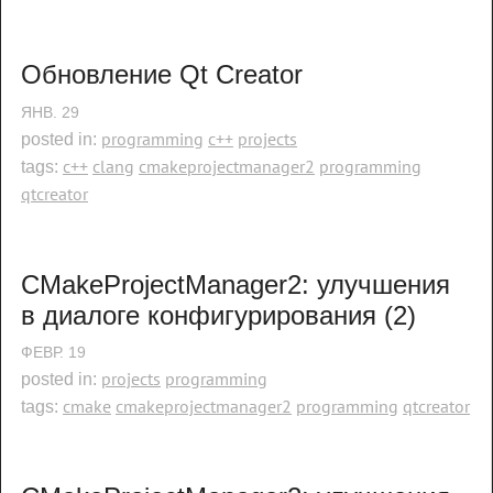
Обновление Qt Creator
ЯНВ.
29
programming
c++
projects
posted in:
c++
clang
cmakeprojectmanager2
programming
tags:
qtcreator
CMakeProjectManager2: улучшения 
в диалоге конфигурирования (2)
ФЕВР.
19
projects
programming
posted in:
cmake
cmakeprojectmanager2
programming
qtcreator
tags: