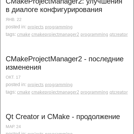
CMakeProjectManager2: улучшения 
в диалоге конфигурирования
ЯНВ.
22
projects
programming
posted in:
cmake
cmakeprojectmanager2
programming
qtcreator
tags:
CMakeProjectManager2 - последние 
изменения
ОКТ.
17
projects
programming
posted in:
cmake
cmakeprojectmanager2
programming
qtcreator
tags:
Qt Creator и CMake - продолжение
МАР.
24
projects
programming
posted in: