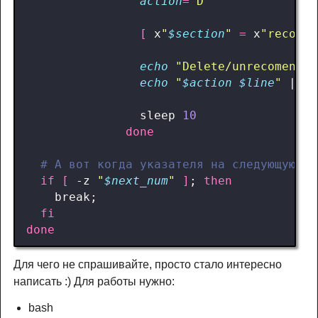
action
=
"D"
[
 x
"
$section
"
=
 x
"recomm"
echo
"Delete/unrecomend p
echo
"
$action
$line
"
|
 se
                sleep 
10
done
# А вот когда указателя на следующую ст
if
[
 -z 
"
$next_num
"
]
;
then
    break
;
fi
done
Для чего не спрашивайте, просто стало интересно
написать :) Для работы нужно:
bash