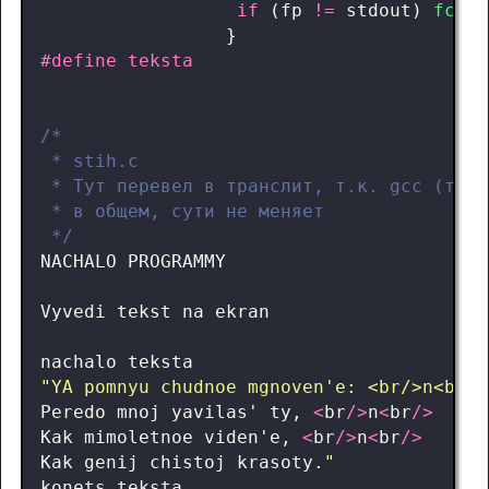
if
(
fp
!=
stdout
)
fclos
}
 */
NACHALO
PROGRAMMY
Vyvedi
tekst
na
ekran
nachalo
teksta
"YA pomnyu chudnoe mgnoven'e: <br/>n<br/>
Peredo
mnoj
yavilas
'
ty
,
<
br
/>
n
<
br
/>
Kak
mimoletnoe
viden
'
e
,
<
br
/>
n
<
br
/>
Kak
genij
chistoj
krasoty
.
"
konets
teksta