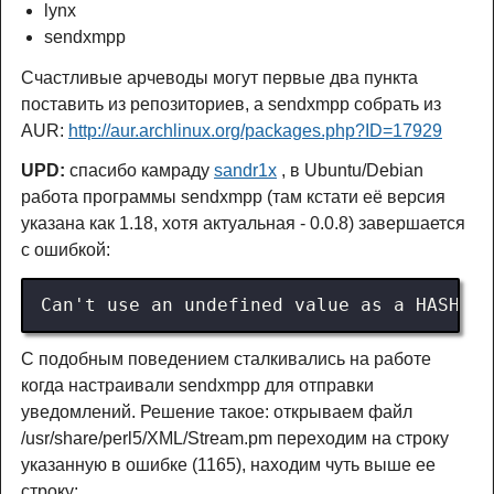
lynx
sendxmpp
Счастливые арчеводы могут первые два пункта
поставить из репозиториев, а sendxmpp собрать из
AUR:
http://aur.archlinux.org/packages.php?ID=17929
UPD:
спасибо камраду
sandr1x
, в Ubuntu/Debian
работа программы sendxmpp (там кстати её версия
указана как 1.18, хотя актуальная - 0.0.8) завершается
с ошибкой:
С подобным поведением сталкивались на работе
когда настраивали sendxmpp для отправки
уведомлений. Решение такое: открываем файл
/usr/share/perl5/XML/Stream.pm переходим на строку
указанную в ошибке (1165), находим чуть выше ее
строку: