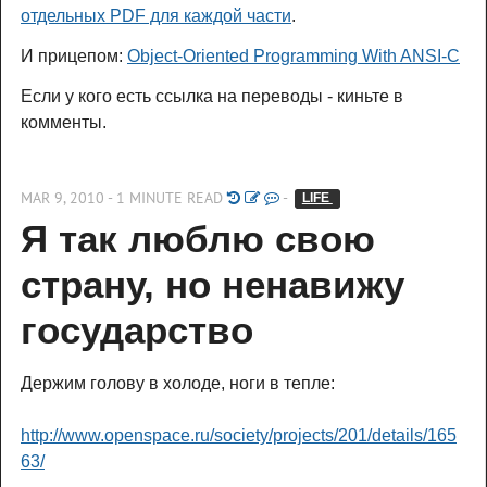
отдельных PDF для каждой части
.
И прицепом:
Object-Oriented Programming With ANSI-C
Если у кого есть ссылка на переводы - киньте в
комменты.
MAR 9, 2010 - 1 MINUTE READ
-
LIFE 
Я так люблю свою 
страну, но ненавижу 
государство
Держим голову в холоде, ноги в тепле:
http://www.openspace.ru/society/projects/201/details/165
63/