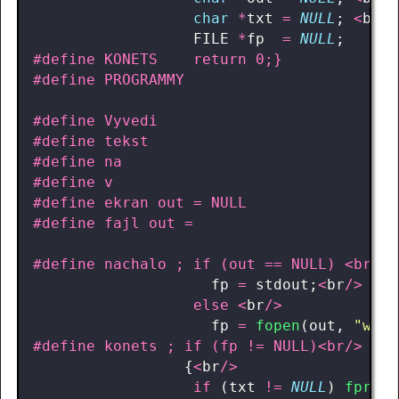
char
*
txt
=
NULL
;
<
br
/>
FILE
*
fp
=
NULL
;
fp
=
stdout
;
<
br
/>
else
<
br
/>
fp
=
fopen
(
out
,
"w"
);
{
<
br
/>
if
(
txt
!=
NULL
)
fprint