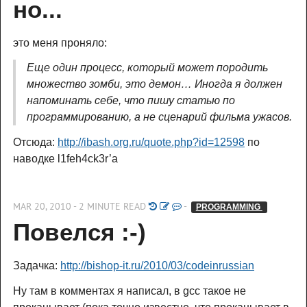
но...
это меня проняло:
Еще один процесс, который может породить
множество зомби, это демон… Иногда я должен
напоминать себе, что пишу статью по
программированию, а не сценарий фильма ужасов.
Отсюда:
http://ibash.org.ru/quote.php?id=12598
по
наводке l1feh4ck3r’а
MAR 20, 2010 - 2 MINUTE READ
-
PROGRAMMING 
Повелся :-)
Задачка:
http://bishop-it.ru/2010/03/codeinrussian
Ну там в комментах я написал, в gcc такое не