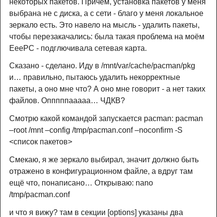
некоторых пакетов. Причем, установка пакетов у меня
выбрана не с диска, а с сети - благо у меня локальное
зеркало есть. Это навело на мысль - удалить пакеты,
чтобы перезакачались: была такая проблема на моём
EeePC - подглючивала сетевая карта.
Сказано - сделано. Иду в /mnt/var/cache/pacman/pkg
и… правильно, пытаюсь удалить некорректные
пакеты, а оно мне что? А оно мне говорит - а нет таких
файлов. Опппппааааа… ЧДКВ?
Смотрю какой командой запускается pacman: pacman
–root /mnt –config /tmp/pacman.conf –noconfirm -S
<список пакетов>
Смекаю, я же зеркало выбирал, значит должно быть
отражено в конфигурационном файле, а вдруг там
ещё что, понаписано… Открываю: nano
/tmp/pacman.conf
и что я вижу? там в секции [options] указаны два