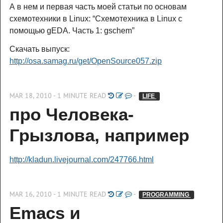
А в нем и первая часть моей статьи по основам
схемотехники в Linux: “Схемотехника в Linux с
помощью gEDA. Часть 1: gschem”
Скачать выпуск:
http://osa.samag.ru/get/OpenSource057.zip
MAR 18, 2010 - 1 MINUTE READ
-
LIFE 
про Человека-
Грызлова, например
http://kladun.livejournal.com/247766.html
MAR 16, 2010 - 1 MINUTE READ
-
PROGRAMMING 
Emacs и 