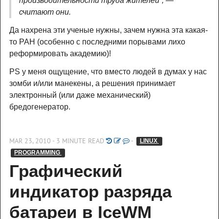
производительности труда жителей”, —
считают они.
Да нахрена эти ученые нужны, зачем нужна эта какая-
то РАН (особенно с последними порывами лихо
реформировать академию)!
PS у меня ощущение, что вместо людей в думах у нас
зомби и/или манекены, а решения принимает
электронный (или даже механический)
бредогенератор.
MAR 23, 2010 - 3 MINUTE READ
-
LINUX 
PROGRAMMING 
Графический 
индикатор разряда 
батареи в IceWM