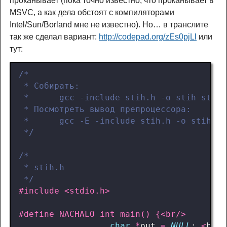
проканывает (пока точно известно, что проканывает в
MSVC, а как дела обстоят с компиляторами
Intel/Sun/Borland мне не известно). Но… в транслите
так же сделал вариант:
http://codepad.org/zEs0pjLl
или
тут:
 */
 */
#include
<stdio.h>
char
*
out
=
NULL
;
<
br
/>