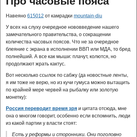
Про часовые пояса
Навеяно
615012
от камрадки
mountain-diu
У всех на слуху очередное нововведение нашего
замечательного правительства, о сокращении
количества часовых поясов. Что не за очередное
блеяние с экрана в исполнении ВВП или МДА, то бред
полнейший. А все как мыши: плачут, колются, но
продолжают жрать кактус.
Вот несколько ссылок по сабжу (да новостные ленты,
я им тоже не верю, но из кучи гумуса можно вытащить
по крайней мере червей на рыбалку или золотую
монетку):
Россия переводит время зря
и цитата отсюда, мне
она о многом говорит, особенно если вспомнить, люди
из какой партии у власти стоят:
Есть у реформы и сторонники. Они поголовно