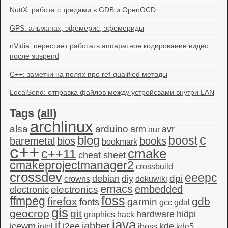
NuttX: работа с тредами в GDB и OpenOCD
GPS: альманах, эфемерис, эфемериды
nVidia: перестаёт работать аппаратное кодирование видео 
после suspend
C++: заметки на полях про ref-qualified методы
LocalSend: отправка файлов между устройсвами внутри LAN
Tags (
all
)
archlinux
alsa
arduino
arm
avr
aur
c
blog
boost
baremetal
bios
books
bookmark
c++
c++11
cmake
cheat sheet
cmakeprojectmanager2
crossbuild
crossdev
eeepc
dpi
debian
diy
crowns
dokuwiki
emacs
embedded
electronics
electronic
foss
ffmpeg
firefox
gdb
garmin
fonts
gcc
gdal
gis
geocrop
git
hardware
hidpi
graphics
hack
java
it
jabber
icewm
j2ee
kde
intel
jboss
kde5