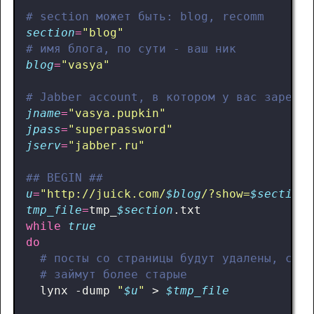
# section может быть: blog, recomm
section
=
"blog"
# имя блога, по сути - ваш ник
blog
=
"vasya"
# Jabber account, в котором у вас зарегес
jname
=
"vasya.pupkin"
jpass
=
"superpassword"
jserv
=
"jabber.ru"
## BEGIN ##
u
=
"http://juick.com/
$blog
/?show=
$section
"
tmp_file
=
tmp_
$section
while
true
do
# посты со страницы будут удалены, соот
# займут более старые
  lynx -dump 
"
$u
"
 > 
$tmp_file