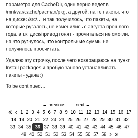
параметра для CacheDir, один верно ведет в
/mnt/var/cache/pacman/pkg, а другой, на те пакеты, что
на диске: /src/… и так получилось, что пакеты, на
которые ругалось, не изменились с августа прошлого
года, а т.к. диск/привод гонят - прочитаться не смогли,
на что ругнулось, что контрольные суммы не
получилось просчитать.
Удаляю эту строчку, после чего возвращаюсь на пункт
Install packages и пробую заново устанавливать
пакеты - удача :)
To be continued…
←
previous
next
→
1
2
3
4
5
6
7
8
9
10
11
12
13
14
15
16
17
18
19
20
21
22
23
24
25
26
27
28
29
30
31
32
33
34
35
36
37
38
39
40
41
42
43
44
45
46
47
48
49
50
51
52
53
54
55
56
57
58