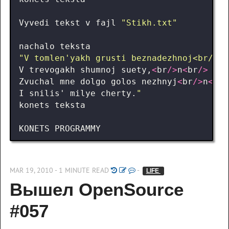
Vyvedi
tekst
v
fajl
"Stikh.txt"
nachalo
teksta
"V tomlen'yakh grusti beznadezhnoj<br/>n<
V
trevogakh
shumnoj
suety
,
<
br
/>
n
<
br
/>
Zvuchal
mne
dolgo
golos
nezhnyj
<
br
/>
n
<
br
/
I
snilis
'
milye
cherty
.
"
konets
teksta
KONETS
PROGRAMMY
MAR 19, 2010 - 1 MINUTE READ
-
LIFE 
Вышел OpenSource 
#057