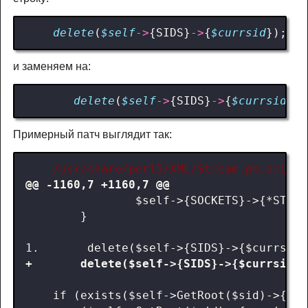
delete
(
$self
->
{
SIDS
}
->
{
$currsid
});
и заменяем на:
delete
(
$self
->
{
SIDS
}
->
{
$currsid
})
Примерный патч выглядит так: