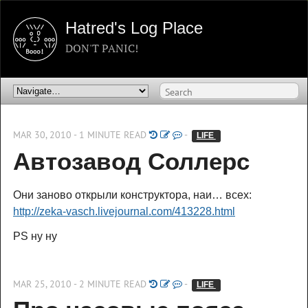
Hatred's Log Place
DON'T PANIC!
MAR 30, 2010 - 1 MINUTE READ
-
LIFE 
Автозавод Соллерс
Они заново открыли конструктора, наи… всех:
http://zeka-vasch.livejournal.com/413228.html
PS ну ну
MAR 25, 2010 - 2 MINUTE READ
-
LIFE 