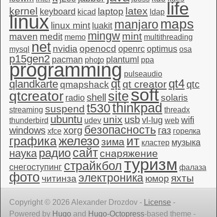
life
kernel
latex
laptop
keyboard
kicad
ldap
linux
maps
manjaro
linux mint
luakit
mingw
mint
maven
medit
memo
multithreading
net
nvidia
openocd
openrc
optimus
mysql
osa
p15gen2
pacman
plantuml
photo
ppa
programming
pulseaudio
qt4
qt
qlandkarte
qt creator
qtc
qmapshack
soft
qtcreator
site
shell
solaris
radio
thinkpad
t530
suspend
streaming
threadx
ubuntu
unix
usb
wifi
vl-lug
thunderbird
udev
web
безопасность
windows
xorg
газ
xfce
горелка
графика
железо
ит
зима
музыка
кластер
сайт
радио
наука
снаряжение
туризм
страйкбол
снегоступинг
фалаза
фото
электроника
яхты
читинза
юмор
Copyright © 2026 Alexander Drozdov -
License
-
Powered by
Hugo
and
Hugo-Octopress
-based theme -