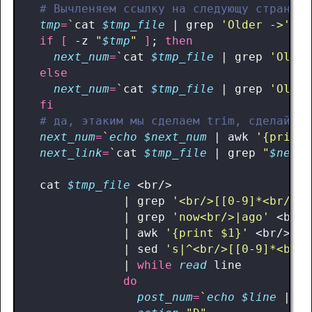
# Вычленяем ссылку на следующу страницу
tmp
=
`
cat 
$tmp_file
|
 grep 
'Older ->'
|
 
if
[
 -z 
"
$tmp
"
]
;
then
next_num
=
`
cat 
$tmp_file
|
 grep 
'Older
else
next_num
=
`
cat 
$tmp_file
|
 grep 
'Older
fi
# да, этаким мы сделаем trim, сделайте 
next_num
=
`
echo
$next_num
|
 awk 
'{print 
next_link
=
`
cat 
$tmp_file
|
 grep 
"
$next_
  cat 
$tmp_file
|
 grep 
'<br/>[[0-9]*<br/>]#
|
 grep 
'now<br/>|ago'
|
 awk 
'{print $1}'
|
 sed 
's|^<br/>[[0-9]*<br/>
|
while
read
do
post_num
=
`
echo
$line
|
 se