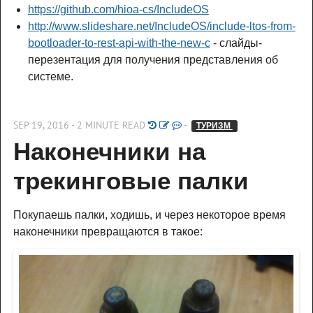
https://github.com/hioa-cs/IncludeOS
http://www.slideshare.net/IncludeOS/include-ltos-from-
bootloader-to-rest-api-with-the-new-c
- слайды-
перезентация для получения представления об
системе.
SEP 19, 2016 - 2 MINUTE READ
-
ТУРИЗМ 
Наконечники на 
трекинговые палки
Покупаешь палки, ходишь, и через некоторое время
наконечники превращаются в такое: