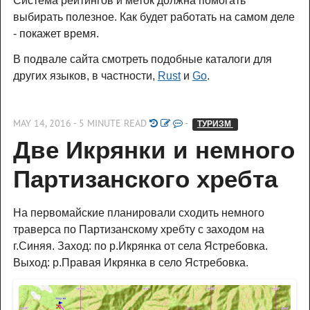
Система рейтингов и меток должна помогать
выбирать полезное. Как будет работать на самом деле
- покажет время.
В подвале сайта смотреть подобные каталоги для
других языков, в частности,
Rust
и
Go
.
MAY 14, 2016 - 5 MINUTE READ
-
ТУРИЗМ 
Две Икрянки и немного 
Партизанского хребта
На первомайские планировали сходить немного
траверса по Партизанскому хребту с заходом на
г.Синяя. Заход: по р.Икрянка от села Ястребовка.
Выход: р.Правая Икрянка в село Ястребовка.