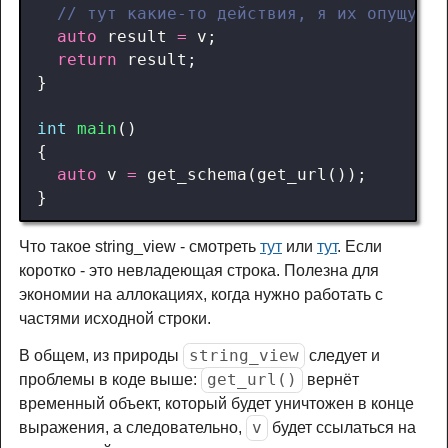
auto
result
=
v
;
return
result
;
}
int
main
()
{
auto
v
=
get_schema
(
get_url
());
}
Что такое string_view - смотреть
тут
или
тут
. Если
коротко - это невладеющая строка. Полезна для
экономии на аллокациях, когда нужно работать с
частями исходной строки.
string_view
В общем, из природы
следует и
get_url()
проблемы в коде выше:
вернёт
временный объект, который будет уничтожен в конце
v
выражения, а следовательно,
будет ссылаться на