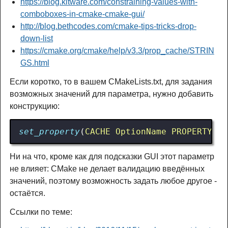
https://blog.kitware.com/constraining-values-with-
comboboxes-in-cmake-cmake-gui/
http://blog.bethcodes.com/cmake-tips-tricks-drop-
down-list
https://cmake.org/cmake/help/v3.3/prop_cache/STRIN
GS.html
Если коротко, то в вашем CMakeLists.txt, для задания
возможных значений для параметра, нужно добавить
конструкцию:
set_property
(
CACHE
OptionName
PROPERTY
ST
Ни на что, кроме как для подсказки GUI этот параметр
не влияет: CMake не делает валидацию введённых
значений, поэтому возможность задать любое другое -
остаётся.
Ссылки по теме: