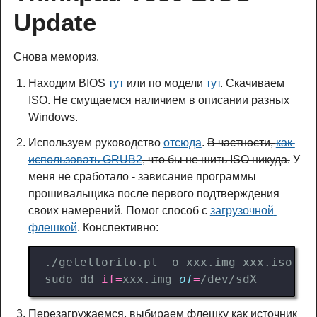
Update
Снова мемориз.
Находим BIOS
тут
или по модели
тут
. Скачиваем
ISO. Не смущаемся наличием в описании разных
Windows.
Используем руководство
отсюда
.
В частности,
как 
использовать GRUB2
, что бы не шить ISO никуда.
У
меня не сработало - зависание программы
прошивальщика после первого подтверждения
своих намерений. Помог способ с
загрузочной 
флешкой
. Конспективно:
sudo dd 
if
=
xxx.img 
of
=
Перезагружаемся, выбираем флешку как источник