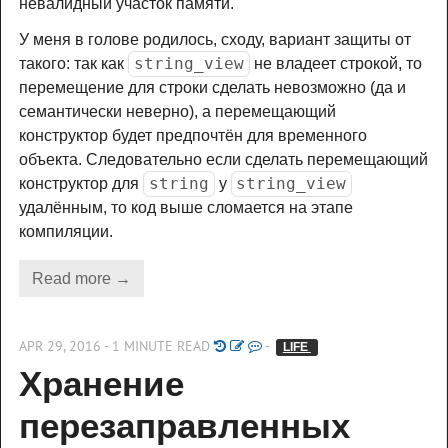
невалидный участок памяти.
У меня в голове родилось, сходу, вариант защиты от
string_view
такого: так как
не владеет строкой, то
перемещение для строки сделать невозможно (да и
семантически неверно), а перемещающий
конструктор будет предпочтён для временного
объекта. Следовательно если сделать перемещающий
string
string_view
конструктор для
у
удалённым, то код выше сломается на этапе
компиляции.
Read more →
APR 29, 2016 - 1 MINUTE READ
-
LIFE 
Хранение 
перезаправленных 