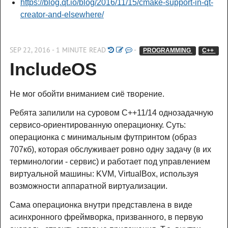
https://blog.qt.io/blog/2016/11/15/cmake-support-in-qt-
creator-and-elsewhere/
SEP 22, 2016 - 1 MINUTE READ
-
PROGRAMMING 
C++ 
IncludeOS
Не мог обойти вниманием сиё творение.
Ребята запилили на суровом C++11/14 однозадачную
сервисо-ориентированную операционку. Суть:
операционка с минимальным футпринтом (образ
707кб), которая обслуживает ровно одну задачу (в их
терминологии - сервис) и работает под управлением
виртуальной машины: KVM, VirtualBox, используя
возможности аппаратной виртуализации.
Сама операционка внутри представлена в виде
асинхронного фреймворка, призванного, в первую