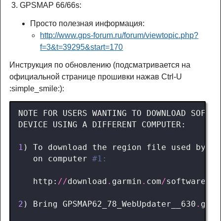
GPSMAP 66/66s:
Просто полезная информация:
http://www.gps-forum.ru/forum/viewtopic.php?
f=3&t=39295&start=170
Инструкция по обновлению (подсматривается на
официальной странице прошивки нажав Ctrl-U
:simple_smile:):
NOTE
FOR
USERS
WANTING
TO
DOWNLOAD
SOFTWA
DEVICE
USING
A
DIFFERENT
COMPUTER
:
1
)
To
download
the
region
file
used
by
We
on
computer
#1:
http
:
//
download
.
garmin
.
com
/
software
/
GP
2
)
Bring
GPSMAP62_78_WebUpdater__630
.
gcd