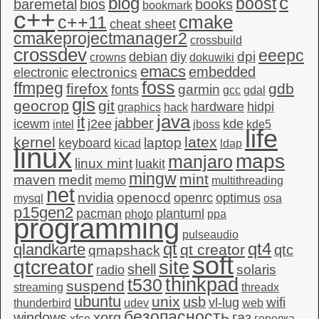
c
blog
boost
baremetal
bios
books
bookmark
c++
c++11
cmake
cheat sheet
cmakeprojectmanager2
crossbuild
crossdev
eeepc
dpi
debian
diy
crowns
dokuwiki
emacs
embedded
electronics
electronic
foss
ffmpeg
firefox
gdb
garmin
fonts
gcc
gdal
gis
geocrop
git
hardware
hidpi
graphics
hack
java
it
jabber
icewm
j2ee
kde
intel
jboss
kde5
life
kernel
latex
laptop
keyboard
kicad
ldap
linux
maps
manjaro
linux mint
luakit
mingw
mint
maven
medit
memo
multithreading
net
nvidia
openocd
openrc
optimus
mysql
osa
p15gen2
pacman
plantuml
photo
ppa
programming
pulseaudio
qt4
qt
qlandkarte
qt creator
qtc
qmapshack
soft
qtcreator
site
shell
solaris
radio
thinkpad
t530
suspend
streaming
threadx
ubuntu
unix
usb
wifi
vl-lug
thunderbird
udev
web
безопасность
windows
xorg
газ
xfce
горелка