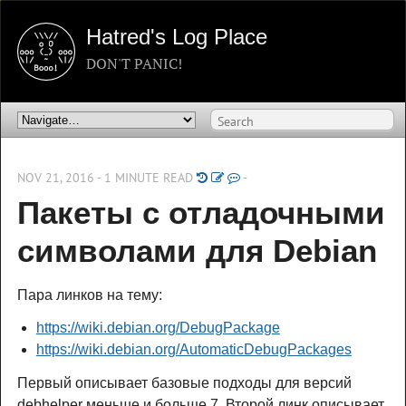
Hatred's Log Place
DON'T PANIC!
NOV 21, 2016 - 1 MINUTE READ
-
Пакеты с отладочными 
символами для Debian
Пара линков на тему:
https://wiki.debian.org/DebugPackage
https://wiki.debian.org/AutomaticDebugPackages
Первый описывает базовые подходы для версий
debhelper меньше и больше 7. Второй линк описывает