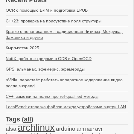
OCR с помощью БЯМ и подготовка EPUB
C++23: проверка на присутствие поля структуры
Кратко о ненаписанном: традиционная Читинза, Мокруша, 
Заманиха и другие
Кыргызстан 2025
NuttX: работа с тредами в GDB и OpenOCD
GPS: альманах, эфемерис, эфемериды
nVidia: перестаёт работать аппаратное кодирование видео 
после suspend
C++: заметки на полях про ref-qualified методы
LocalSend: отправка файлов между устройсвами внутри LAN
Tags (
all
)
archlinux
alsa
arduino
arm
avr
aur