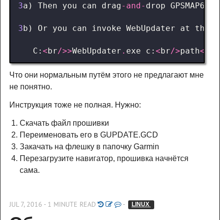
3
a
)
Then
you
can
drag
-
and
-
drop
GPSMAP62_7
3
b
)
Or
you
can
invoke
WebUpdater
at
the
c
C
:
<
br
/>>
WebUpdater
.
exe
c
:
<
br
/>
path
<
br
/
Что они нормальным путём этого не предлагают мне
не понятно.
Инструкция тоже не полная. Нужно:
Скачать файл прошивки
Переименовать его в GUPDATE.GCD
Закачать на флешку в папочку Garmin
Перезагрузите навигатор, прошивка начнётся
сама.
JUL 7, 2016 - 1 MINUTE READ
-
LINUX 