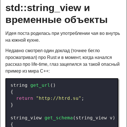
std::string_view и 
временные объекты
Идея поста родилась при употреблении чая во внутрь
на южной кухне.
Недавно смотрел один доклад (точнее бегло
просматривал) про Rust и в момент, когда начался
рассказ про life-time, глаз зацепился за такой опасный
пример из мира C++:
string
get_url
()
{
return
"http://htrd.su"
;
}
string_view
get_schema
(
string_view
v
)
{