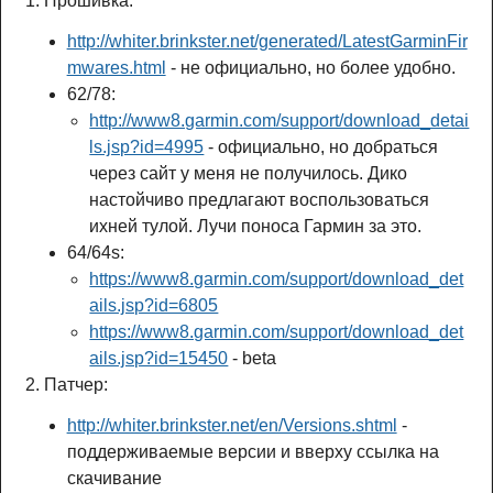
Прошивка:
http://whiter.brinkster.net/generated/LatestGarminFir
mwares.html
- не официально, но более удобно.
62/78:
http://www8.garmin.com/support/download_detai
ls.jsp?id=4995
- официально, но добраться
через сайт у меня не получилось. Дико
настойчиво предлагают воспользоваться
ихней тулой. Лучи поноса Гармин за это.
64/64s:
https://www8.garmin.com/support/download_det
ails.jsp?id=6805
https://www8.garmin.com/support/download_det
ails.jsp?id=15450
- beta
Патчер:
http://whiter.brinkster.net/en/Versions.shtml
-
поддерживаемые версии и вверху ссылка на
скачивание